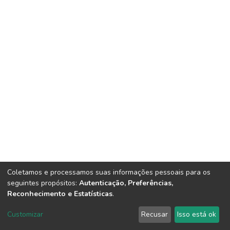
Coletamos e processamos suas informações pessoais para os
seguintes propósitos:
Autenticação, Preferências,
Reconhecimento e Estatísticas
.
Copyright © IESC . Todos os direitos reservados.
DSpace software
copyright © 2002-2026
LYRASIS
Customizar
Recusar
Isso está ok
Configurações de Cookies