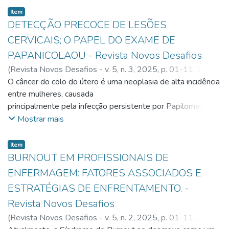
Item
DETECÇÃO PRECOCE DE LESÕES
CERVICAIS; O PAPEL DO EXAME DE
PAPANICOLAOU - Revista Novos Desafios
(
Revista Novos Desafios - v. 5, n. 3, 2025, p. 01-11
,
2025
)
Millena Martins CANUTO
O câncer do colo do útero é uma neoplasia de alta incidência
;
Waleusca Lira XAVIER
;
Jaqueline
Rodrigues da SILVA
entre mulheres, causada
principalmente pela infecção persistente por Papilomavírus
Humano (HPV) de alto risco. A detecção
Mostrar mais
precoce de lesões cervicais é fundamental para reduzir a
morbimortalidade associada, sendo o
Item
exame de Papanicolau a principal ferramenta de
BURNOUT EM PROFISSIONAIS DE
rastreamento. Este estudo consiste em uma
ENFERMAGEM: FATORES ASSOCIADOS E
revisão bibliográfica narrativa, utilizando artigos publicados
ESTRATÉGIAS DE ENFRENTAMENTO. -
entre 2020 e 2023 e dados secundários
Revista Novos Desafios
do Sistema Único de Saúde. Foram analisados aspectos
epidemiológicos das lesões cervicais, a
(
Revista Novos Desafios - v. 5, n. 2, 2025, p. 01-11
,
2025
)