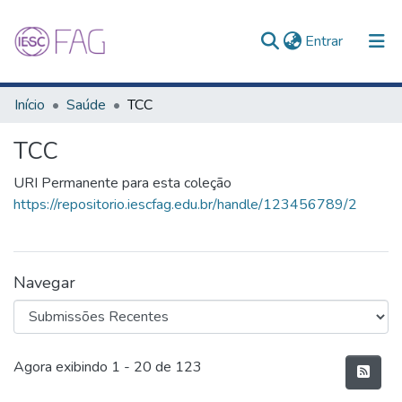
(current)
Entrar
Comunidades e Coleções
Início
Saúde
TCC
Tudo no Repositório
TCC
Estatísticas
URI Permanente para esta coleção
https://repositorio.iescfag.edu.br/handle/123456789/2
Navegar
Submissões Recentes
Agora exibindo
1 - 20 de 123