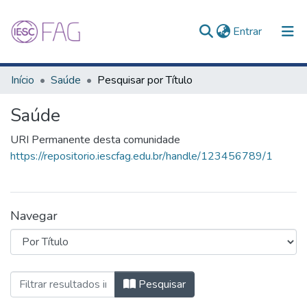
(current)
Entrar
Comunidades e Coleções
Início
Saúde
Pesquisar por Título
Tudo no Repositório
Saúde
URI Permanente desta comunidade
https://repositorio.iescfag.edu.br/handle/123456789/1
Navegar
Navegando Saúde por Título
Pesquisar