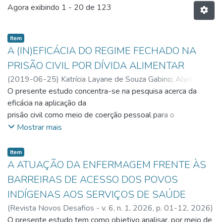
Agora exibindo
1 - 20 de 123
Item
A (IN)EFICÁCIA DO REGIME FECHADO NA
PRISÃO CIVIL POR DÍVIDA ALIMENTAR
(
2019-06-25
)
Katrícia Layane de Souza Gabino
;
Alyni
Pinheiro Brito
O presente estudo concentra-se na pesquisa acerca da
eficácia na aplicação da
prisão civil como meio de coerção pessoal para o
cumprimento da obrigação
Mostrar mais
alimentar, medida legal utilizada em extrema situações em
favor do alimentando que
Item
é o credor dos alimentos, tendo em vista a sua característica
A ATUAÇÃO DA ENFERMAGEM FRENTE ÀS
de subsistência
BARREIRAS DE ACESSO DOS POVOS
revestida pelo princípio da dignidade humana e corroborada
INDÍGENAS AOS SERVIÇOS DE SAÚDE
pelo Pacto de São José
(
Revista Novos Desafios - v. 6, n. 1, 2026, p. 01-12
,
2026
)
da Costa Rica. Será abordada os meios de admissibilidade
Ingrid Raielle Silva LIMA
O presente estudo tem como objetivo analisar, por meio de
;
Jaqueline Rodrigues da SILVA